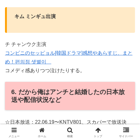
キム ミンギュ出演
チ チャンウク主演
コンビニのセッピョル[韓国ドラマ]感想やあらすじ、まと
め！편의점 샛별이
コメディ感ありつつ泣けたりする。
6. だから俺はアンチと結婚したの日本放
送や配信状況など
☆日本放送：22.06.19〜KNTV801、スカパーで放送決
定！
メニュー
ホーム
検索
トップ
サイドバー