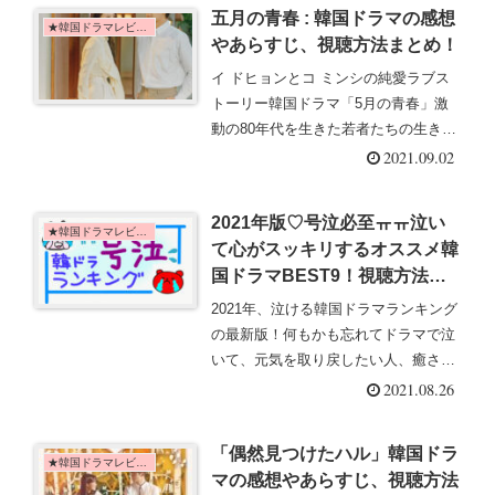
ちらからチェック！
五月の青春 : 韓国ドラマの感想
★韓国ドラマレビュー
やあらすじ、視聴方法まとめ！
イ ドヒョンとコ ミンシの純愛ラブス
トーリー韓国ドラマ「5月の青春」激
動の80年代を生きた若者たちの生き様
を描く。気になる感想やあらすじ、日
2021.09.02
本放送の状況などお伝えします♪
2021年版♡号泣必至ㅠㅠ泣い
★韓国ドラマレビュー
て心がスッキリするオススメ韓
国ドラマBEST9！視聴方法ま
で♪
2021年、泣ける韓国ドラマランキング
の最新版！何もかも忘れてドラマで泣
いて、元気を取り戻したい人、癒され
たい人、是非チェックしてください。
2021.08.26
たくさん涙を流して心を空っぽにしま
しょ♡
「偶然見つけたハル」韓国ドラ
★韓国ドラマレビュー
マの感想やあらすじ、視聴方法