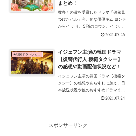
まとめ！
数多くの賞を受賞したドラマ「偶然見
つけたハル」今、旬な俳優キム ヨンデ
からイ テリ、SF9のロウン、イ ジェ
ウクなどフレッシュな俳優が勢揃い！
2021.07.26
マンガの中での話でwebマンガが原
作！気にある、感想やあらすじなどは
イジェフン主演の韓国ドラマ
コチラ！
★韓国ドラマレビュー
【復讐代行人 模範タクシー】
の感想や動画配信状況など！
イジェフン主演の韓国ドラマ【模範タ
クシー】の感想やあらすじに加え、日
本放送状況や他のおすすめドラマまで
載せてます！復讐代行で心もスッキ
2021.07.24
リ？アクションあり涙ありの韓国ドラ
マ！
スポンサーリンク