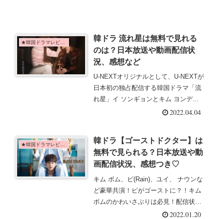
韓ドラ 流れ星は無料で見れる
★韓国ドラマレビュー
のは？日本放送や動画配信状
況、感想など
U-NEXTオリジナルとして、U-NEXTが
日本初の独占配信する韓国ドラマ「流
れ星」イ ソンギョンとキム ヨンデ主
演で、ペントハウス出演者が3人も出
2022.04.04
演♪韓国放送と同時に見放題配信！！
見逃さないようにチェック！
韓ドラ【ゴーストドクター】は
★韓国ドラマレビュー
無料で見られる？日本放送や動
画配信状況、感想つき♡
キム ボム、ピ(Rain)、ユイ、 ナウンな
ど豪華共演！ピがゴーストに？！キム
ボムのかわいさぶりは必見！配信状況
はもちろん感想や相関図などもチェッ
2022.01.20