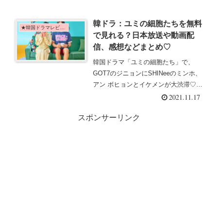
ク！
韓ドラ：ユミの細胞たちを無料
★韓国ドラマレビュー
で見れる？日本放送や動画配
信、感想などまとめ♡
韓国ドラマ「ユミの細胞たち」で、
GOT7のジニョンにSHINeeのミンホ、
アン ボヒョンとイケメンが大渋滞♡主
演にキム ゴウンを迎えアニメとのコラ
2021.11.17
ボで一味違う面白さ！日本放送や動画
スポンサーリンク
配信状況に加え、あらすじや感想もま
とめてチェック♪