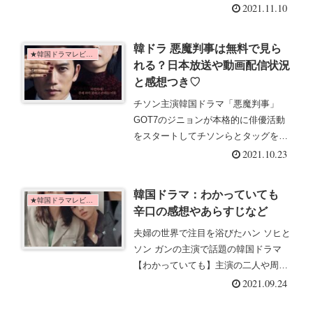
をゲストに迎え、望みを叶えていくド
2021.11.10
ラマ「魔女食堂に来てください」動画
配信状況や日本放送、感想などはこち
韓ドラ 悪魔判事は無料で見ら
ら！
★韓国ドラマレビュー
れる？日本放送や動画配信状況
と感想つき♡
チソン主演韓国ドラマ「悪魔判事」
GOT7のジニョンが本格的に俳優活動
をスタートしてチソンらとタッグを組
む！ドラマの感想やあらすじなどの基
2021.10.23
本情報と共に、日本放送や動画配信先
をいち早くキャッチ！
韓国ドラマ：わかっていても
★韓国ドラマレビュー
辛口の感想やあらすじなど
夫婦の世界で注目を浴びたハン ソヒと
ソン ガンの主演で話題の韓国ドラマ
【わかっていても】主演の二人や周り
の恋愛模様を楽しめる。気になる感想
2021.09.24
やキャストのおすすめドラマなどはこ