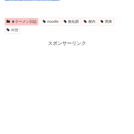
★ラーメン日誌
noodle
無化調
都内
関東
라면
スポンサーリンク