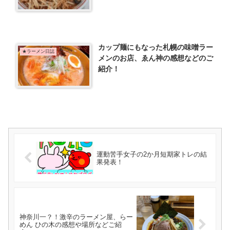
カップ麺にもなった札幌の味噌ラー
★ラーメン日誌
メンのお店、ゑん神の感想などのご
紹介！
運動苦手女子の2か月短期家トレの結
果発表！
神奈川一？！激辛のラーメン屋、らー
めん ひの木の感想や場所などご紹