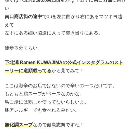
場所は
下北沢の駅の東口改札
かな？出て
旧南口方面
に向か
い
南口商店街の途中
でauを左に曲がり右にあるマツキヨ越
えて
左手にある細い脇道に入って突き当りにある。
徒歩３分くらい。
下北澤 Ramen KUWAJIMAの公式インスタグラムのスト
ーリーに道順載ってる
から見てみて！
ここは激辛のお店ではないので辛いの一つだけです。
もともと鶏スープがベースなのかな。
鳥白湯には鶏しか使ってないらしいよ。
豚アレルギーでも食べれるみたい。
無化調スープ
なので健康志向ですね！