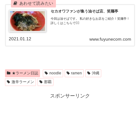
セカオワファンが集う油そば店、笑麺亭
今回は油そばです。 私の好きなお店をご紹介！笑麺亭！
詳しくはこちらで💁‍♀️
2021.01.12
www.fuyunecom.com
★ラーメン日誌
noodle
ramen
沖縄
激辛ラーメン
那覇
スポンサーリンク