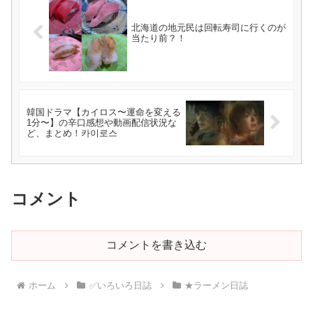
北海道の地元民は回転寿司に行くのが
当たり前？！
韓国ドラマ【カイロス〜運命を変える
1分〜】の辛口感想や動画配信状況な
ど、まとめ！카이로스
コメント
コメントを書き込む
ホーム
✅いろいろ日誌
★ラーメン日誌