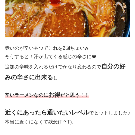
赤いのが辛いやつでこれを2回ちょいw
そうすると！汗が出てくる感じの辛さに❤️
自分の好
追加の辛味を入れるだけでかなり変わるので
みの辛さに出来る
し
お得
辛いラーメンなのに
だと思う！！
近くにあったら通いたいレベル
でヒットしました♪
本当に近くになくて残念(T ^ T)。